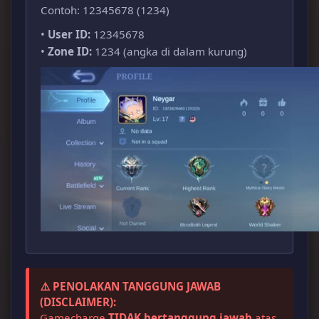
Contoh: 12345678 (1
234)
•
User ID:
12345678
•
Zone ID:
1234 (angka di dalam kurung)
⚠️ PENOLAKAN TANGGUNG JAWAB
(DISCLAIMER):
Gamecharge
TIDAK bertanggung jawab
atas